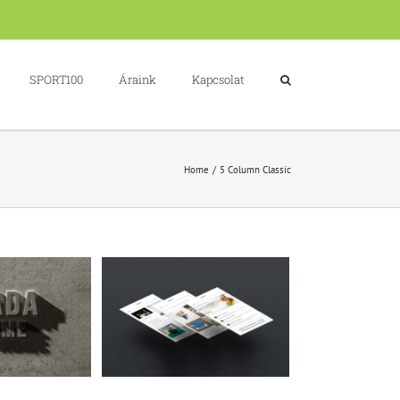
SPORT100
Áraink
Kapcsolat
Home
5 Column Classic
 Malada Lorem
Cat 3
Cat 5