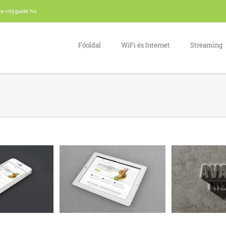
e-cityguide.hu
Főoldal
WiFi és Internet
Streaming
odales Quam
Nam Viverra Euismod
Curabitur
Cat 3
Cat 4
Cat 1
Cat 2
Cat 1