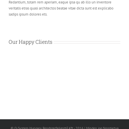
Redantium, totam rem aperiam, eaque ipsa qu ab illo un inventore
veritatis etras quasi architectos beatae vitae dicta sunt est explicabo
sadips ipsum dolores ets.
Our Happy Clients
© Q-System Hungary Rendszerfejlesztő Kft - 2016 | Minden jog fenntartva