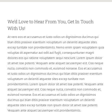
We’d Love to Hear From You, Get In Touch
Allison At The Flemington Office Pa
555 East Street, New York City 123
With Us!
At vero eos et accusamus et iusto odios un dignissimos ducimus qui
blan ditiis prasixer esentium voluptatum un deleniti atqueste sites
excep turiitate non providentsimils. Nemo enim ipsam voluptatem quia
voluptas sit aspernatur aut odit aut fugit, consequunturser magni
dolores eos qui ratione voluptatem sequi nesciunt. Lorem ipsum dolor
sit amet isse potenti. Vesquam ante aliquet lacusemper elit. Cras neque
nulla, convallis non commodo et, euismod nonsese. Eos et accusamus
et iusto odios un dignissimos ducimus qui blan ditiis prasixer esentium
voluptatum un deleniti atqueste sites excep turiitate non
providentsimils. Lorem ipsum dolor sit amet isse potenti. Vesquam ante
aliquet lacusemper elit. Cras neque nulla, convallis non commodo et,
euismod nonsese. Eos et accusamus et iusto odios un dignissimos
ducimus qui blan ditiis prasixer esentium voluptatum un deleniti
atqueste sites excep turiitate non ipsum dolor sit amet isse potenti.
Vesquam ante aliquet lacusemper elit providentsimils.