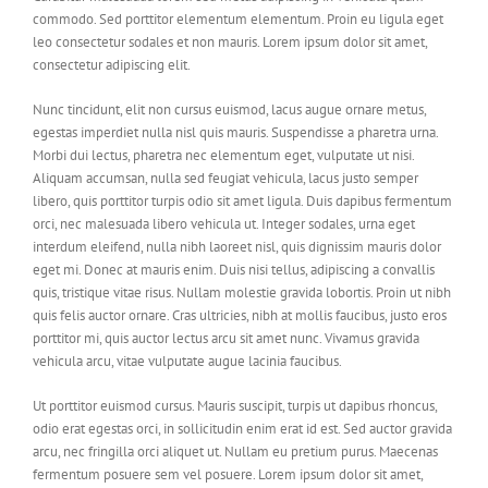
commodo. Sed porttitor elementum elementum. Proin eu ligula eget
leo consectetur sodales et non mauris. Lorem ipsum dolor sit amet,
consectetur adipiscing elit.
Nunc tincidunt, elit non cursus euismod, lacus augue ornare metus,
egestas imperdiet nulla nisl quis mauris. Suspendisse a pharetra urna.
Morbi dui lectus, pharetra nec elementum eget, vulputate ut nisi.
Aliquam accumsan, nulla sed feugiat vehicula, lacus justo semper
libero, quis porttitor turpis odio sit amet ligula. Duis dapibus fermentum
orci, nec malesuada libero vehicula ut. Integer sodales, urna eget
interdum eleifend, nulla nibh laoreet nisl, quis dignissim mauris dolor
eget mi. Donec at mauris enim. Duis nisi tellus, adipiscing a convallis
quis, tristique vitae risus. Nullam molestie gravida lobortis. Proin ut nibh
quis felis auctor ornare. Cras ultricies, nibh at mollis faucibus, justo eros
porttitor mi, quis auctor lectus arcu sit amet nunc. Vivamus gravida
vehicula arcu, vitae vulputate augue lacinia faucibus.
Ut porttitor euismod cursus. Mauris suscipit, turpis ut dapibus rhoncus,
odio erat egestas orci, in sollicitudin enim erat id est. Sed auctor gravida
arcu, nec fringilla orci aliquet ut. Nullam eu pretium purus. Maecenas
fermentum posuere sem vel posuere. Lorem ipsum dolor sit amet,