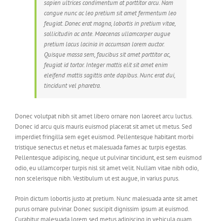
sapien ultrices condimentum at porttitor arcu. Nam
congue nunc ac leo pretium sit amet fermentum leo
feugiat. Donec erat magna, lobortis in pretium vitae,
sollicitudin ac ante. Maecenas ullamcorper augue
pretium lacus lacinia in accumsan lorem auctor.
Quisque massa sem, faucibus sit amet porttitor ac,
feugiat id tortor. Integer mattis elit sit amet enim
eleifend mattis sagittis ante dapibus. Nunc erat dui,
tincidunt vel pharetra.
Donec volutpat nibh sit amet libero ornare non laoreet arcu luctus.
Donec id arcu quis mauris euismod placerat sit amet ut metus. Sed
imperdiet fringilla sem eget euismod. Pellentesque habitant morbi
tristique senectus et netus et malesuada fames ac turpis egestas.
Pellentesque adipiscing, neque ut pulvinar tincidunt, est sem euismod
odio, eu ullamcorper turpis nisl sit amet velit. Nullam vitae nibh odio,
non scelerisque nibh. Vestibulum ut est augue, in varius purus.
Proin dictum lobortis justo at pretium. Nunc malesuada ante sit amet
purus ornare pulvinar. Donec suscipit dignissim ipsum at euismod.
Curabitur malesuada lorem sed metus adipiscing in vehicula quam