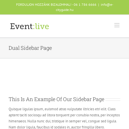
Skip
FORDULJON HOZZÁNK BIZALOMMAL! - 06 1 786 6666
|
info@e-
to
cityguide.hu
content
Dual Sidebar Page
This Is An Example Of Our Sidebar Page
Quisque ligulas ipsum, euismod atras vulputate iltricies etri elit. Class
aptent taciti sociosqu ad litora torquent per conubia nostra, per inceptos
himenaeos. Nulla nunc dui, tristique in semper vel, congue sed ligula.
Nam dolor ligula, faucibus id sodales in, auctor fringilla libero.