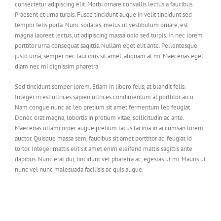
consectetur adipiscing elit. Morbi ornare convallis lectus a faucibus.
Praesent et urna turpis. Fusce tincidunt augue in velit tincidunt sed
tempor felis porta. Nunc sodales, metus ut vestibulum ornare, est
magna laoreet lectus, ut adipiscing massa odio sed turpis. In nec lorem
porttitor urna consequat sagittis. Nullam eget elit ante. Pellentesque
justo urna, semper nec faucibus sit amet, aliquam at mi. Maecenas eget
diam nec mi dignissim pharetra.
Sed tincidunt semper lorem. Etiam in libero felis, at blandit felis.
Integer in est ultrices sapien ultrices condimentum at porttitor arcu.
Nam congue nunc ac leo pretium sit amet fermentum leo feugiat.
Donec erat magna, lobortis in pretium vitae, sollicitudin ac ante.
Maecenas ullamcorper augue pretium lacus lacinia in accumsan lorem
auctor. Quisque massa sem, faucibus sit amet porttitor ac, feugiat id
tortor. Integer mattis elit sit amet enim eleifend mattis sagittis ante
dapibus. Nunc erat dui, tincidunt vel pharetra ac, egestas ut mi. Mauris ut
nunc vel nunc malesuada facilisis ac quis augue.