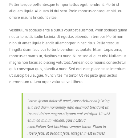
Pellentesque pellentesque tempor tellus eget hendrerit. Morbi id
aliquam ligula. Aliquam id dui sem. Proin rhoncus consequat nisl, eu
ornare mauris tincidunt vitae.
Vestibulum sodales ante a purus volutpat euismod. Proin sodales quam
nec ante sollicitudin lacinia. Ut egestas bibendum tempor. Morbi non
nibh sit amet ligula blandit ullamcorper in nec risus. Pellentesque
fringilla diam faucibus tortor bibendum vulputate. Etiam turpis urna,
rhoncus et mattis ut, dapibus eu nunc. Nunc sed aliquet nisi. Nullam ut
magna non lacus adipiscing volutpat. Aenean odio mauris, consectetur
quis consequat quis, blandit a nunc. Sed orci erat, placerat ac interdum
ut, suscipit eu augue. Nunc vitae mi tortor. Ut vel justo quis lectus
elementum ullamcorper volutpat vel libero.
Lorem ipsum dolor sit amet, consectetuer adipiscing
elit, sed diam nonummy nibh euismod tincidunt ut
laoreet dolore magna aliquam erat volutpat. Ut wisi
enim ad minim veniam, quis nostrud
exercitation.Sed tincidunt semper lorem. Etiam in
libero felis, at blandit felis. Integer in est ultrices