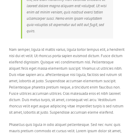
laoreet dolore magna aliquam erat volutpat. Ut wisi
enim ad minim veniam, quis nostrud exerci tation
ullamcorper susci. Nemo enim ipsam voluptatem
quia voluptas sit aspernatur aut odit aut fugit, sed
quirs.
Nam semper, ligula id mattis varius, ligula tortor tempus elit, a hendrerit
nisi dui et velit. Ut rhoncus porta sapien euismod dictum. Fusce dictum
eleifend dignissim. Quisque vel condimentum nisl. Pellentesque
aliquet felis eget massa elementum suscipit. Vivamus ut ultricies nibh.
Duis vitae sapien arcu. aPellentesque nisi ligula, facilisis sed rutrum sit
amet, lobortis at justo. Suspendisse accumsan elementum suscipit.
Pellentesque pharetra pretium neque, a tincidunt enim faucibus non.
Fusce ultrices accumsan ultrices. Cras malesuada eros et nibh laoreet
dictum. Duis metus turpis, sit amet, consequat vel arcu. Vestibulum
rhoncus velit eget augue adipiscing vitae imperdiet turpis is sed rutrum
sit amet, lobortis at justo. Suspendisse accumsan eleme eleifend.
Phasellus quis ligula in odio aliquet pellentesque. Sed nec nunc quis
mauris pretium commodo et cursus velit. Lorem ipsum dolor sit amet,