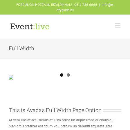
Skip
FORDULJON HOZZÁNK BIZALOMMAL! - 06 1 786 6666
|
info@e-
to
cityguide.hu
content
Full Width
This is Avada’s Full Width Page Option
At vero eos et accusamus et iusto odios un dignissimos ducimus qui
blan ditiis prasixer esentium voluptatum un deleniti atqueste sites