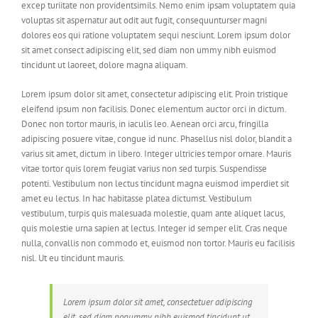
excep turiitate non providentsimils. Nemo enim ipsam voluptatem quia
voluptas sit aspernatur aut odit aut fugit, consequunturser magni
dolores eos qui ratione voluptatem sequi nesciunt. Lorem ipsum dolor
sit amet consect adipiscing elit, sed diam non ummy nibh euismod
tincidunt ut laoreet, dolore magna aliquam.
Lorem ipsum dolor sit amet, consectetur adipiscing elit. Proin tristique
eleifend ipsum non facilisis. Donec elementum auctor orci in dictum.
Donec non tortor mauris, in iaculis leo. Aenean orci arcu, fringilla
adipiscing posuere vitae, congue id nunc. Phasellus nisl dolor, blandit a
varius sit amet, dictum in libero. Integer ultricies tempor ornare. Mauris
vitae tortor quis lorem feugiat varius non sed turpis. Suspendisse
potenti. Vestibulum non lectus tincidunt magna euismod imperdiet sit
amet eu lectus. In hac habitasse platea dictumst. Vestibulum
vestibulum, turpis quis malesuada molestie, quam ante aliquet lacus,
quis molestie urna sapien at lectus. Integer id semper elit. Cras neque
nulla, convallis non commodo et, euismod non tortor. Mauris eu facilisis
nisl. Ut eu tincidunt mauris.
Lorem ipsum dolor sit amet, consectetuer adipiscing
elit, sed diam nonummy nibh euismod tincidunt ut