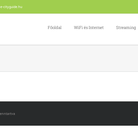
e-cityguide.hu
Főoldal
WiFi és Internet
Streaming
fenntartva