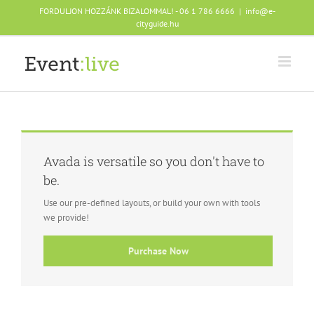
Skip
FORDULJON HOZZÁNK BIZALOMMAL! - 06 1 786 6666
|
info@e-
to
cityguide.hu
content
Avada is versatile so you don't have to
be.
Use our pre-defined layouts, or build your own with tools
we provide!
Purchase Now