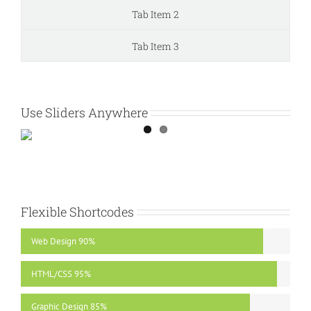
Tab Item 2
Tab Item 3
Use Sliders Anywhere
Flexible Shortcodes
Web Design
90%
HTML/CSS
95%
Graphic Design
85%