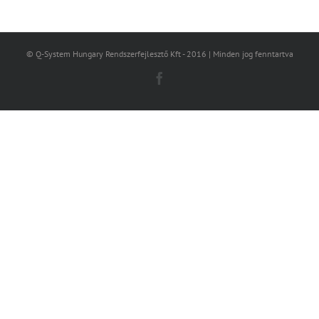
© Q-System Hungary Rendszerfejlesztő Kft - 2016 | Minden jog fenntartva
Facebook