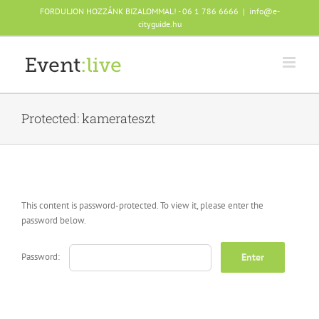
Skip
FORDULJON HOZZÁNK BIZALOMMAL! - 06 1 786 6666
|
info@e-
to
cityguide.hu
content
Protected: kamerateszt
This content is password-protected. To view it, please enter the
password below.
Password: