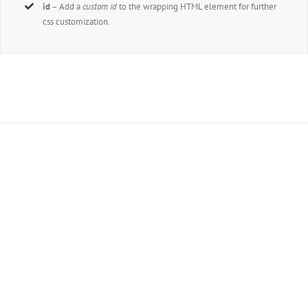
id
– Add a
custom id
to the wrapping HTML element for further
css customization.
Join The 100,000+ Satisfied
Avada Users!
BUY AVADA NOW!