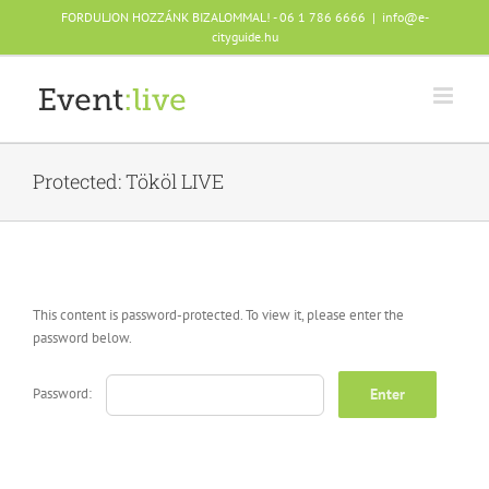
Skip
FORDULJON HOZZÁNK BIZALOMMAL! - 06 1 786 6666
|
info@e-
to
cityguide.hu
content
Protected: Tököl LIVE
This content is password-protected. To view it, please enter the
password below.
Password: