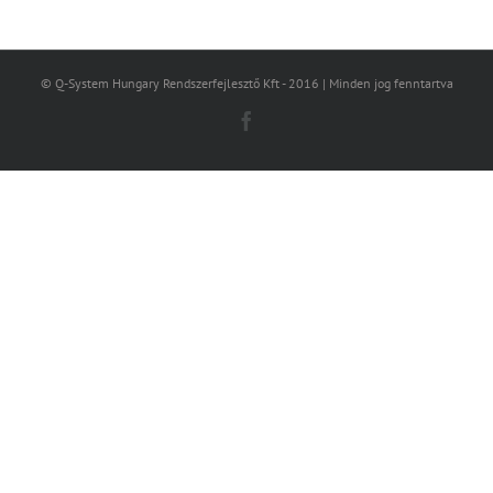
© Q-System Hungary Rendszerfejlesztő Kft - 2016 | Minden jog fenntartva
Facebook