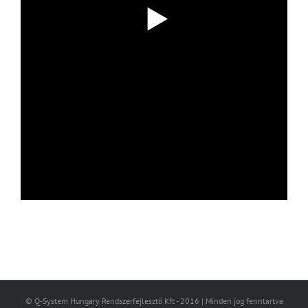
© Q-System Hungary Rendszerfejlesztő Kft - 2016 | Minden jog fenntartva