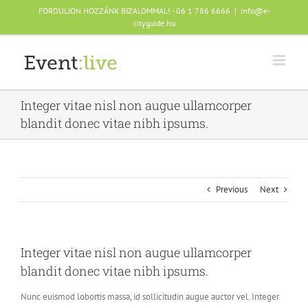
Skip
FORDULJON HOZZÁNK BIZALOMMAL! - 06 1 786 6666
|
info@e-
to
cityguide.hu
content
Integer vitae nisl non augue ullamcorper
blandit donec vitae nibh ipsums.
Previous
Next
Integer vitae nisl non augue ullamcorper
blandit donec vitae nibh ipsums.
Nunc euismod lobortis massa, id sollicitudin augue auctor vel. Integer