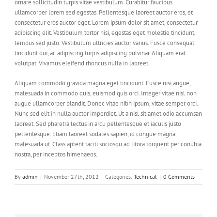
ornare sollicitudin turpis vitae vestibulum. Curabitur faucibus
ullamcorper lorem sed egestas. Pellentesque laoreet auctor eros, et
consectetur eros auctor eget. Lorem ipsum dolor sit amet, consectetur
adipiscing elit. Vestibulum tortor nisi, egestas eget molestie tincidunt,
tempus sed justo. Vestibulum ultricies auctor varius. Fusce consequat
tincidunt dui, ac adipiscing turpis adipiscing pulvinar. Aliquam erat
volutpat. Vivamus eleifend rhoncus nulla in laoreet.
Aliquam commodo gravida magna eget tincidunt. Fusce nisi augue,
malesuada in commodo quis, euismod quis orci. Integer vitae nisl non
augue ullamcorper blandit. Donec vitae nibh ipsum, vitae semper orci.
Nunc sed elit in nulla auctor imperdiet. Ut a nisl sit amet odio accumsan
laoreet. Sed pharetra lectus in arcu pellentesque et iaculis justo
pellentesque. Etiam laoreet sodales sapien, id congue magna
malesuada ut. Class aptent taciti sociosqu ad litora torquent per conubia
nostra, per inceptos himenaeos.
By
admin
|
November 27th, 2012
|
Categories:
Technical
|
0 Comments