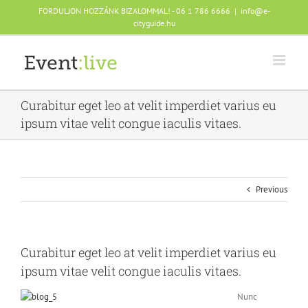
Skip
FORDULJON HOZZÁNK BIZALOMMAL! - 06 1 786 6666
|
info@e-
to
cityguide.hu
content
Curabitur eget leo at velit imperdiet varius eu
ipsum vitae velit congue iaculis vitaes.
Previous
Curabitur eget leo at velit imperdiet varius eu
ipsum vitae velit congue iaculis vitaes.
Nunc