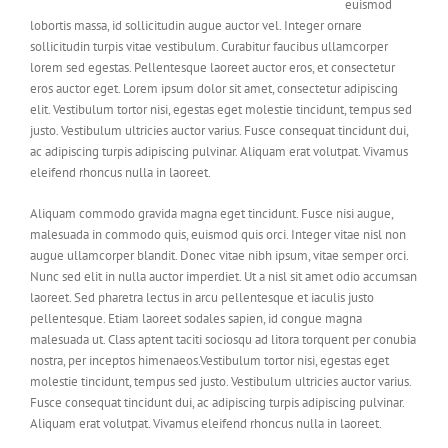
euismod
lobortis massa, id sollicitudin augue auctor vel. Integer ornare
sollicitudin turpis vitae vestibulum. Curabitur faucibus ullamcorper
lorem sed egestas. Pellentesque laoreet auctor eros, et consectetur
eros auctor eget. Lorem ipsum dolor sit amet, consectetur adipiscing
elit. Vestibulum tortor nisi, egestas eget molestie tincidunt, tempus sed
justo. Vestibulum ultricies auctor varius. Fusce consequat tincidunt dui,
ac adipiscing turpis adipiscing pulvinar. Aliquam erat volutpat. Vivamus
eleifend rhoncus nulla in laoreet.
Aliquam commodo gravida magna eget tincidunt. Fusce nisi augue,
malesuada in commodo quis, euismod quis orci. Integer vitae nisl non
augue ullamcorper blandit. Donec vitae nibh ipsum, vitae semper orci.
Nunc sed elit in nulla auctor imperdiet. Ut a nisl sit amet odio accumsan
laoreet. Sed pharetra lectus in arcu pellentesque et iaculis justo
pellentesque. Etiam laoreet sodales sapien, id congue magna
malesuada ut. Class aptent taciti sociosqu ad litora torquent per conubia
nostra, per inceptos himenaeos.Vestibulum tortor nisi, egestas eget
molestie tincidunt, tempus sed justo. Vestibulum ultricies auctor varius.
Fusce consequat tincidunt dui, ac adipiscing turpis adipiscing pulvinar.
Aliquam erat volutpat. Vivamus eleifend rhoncus nulla in laoreet.