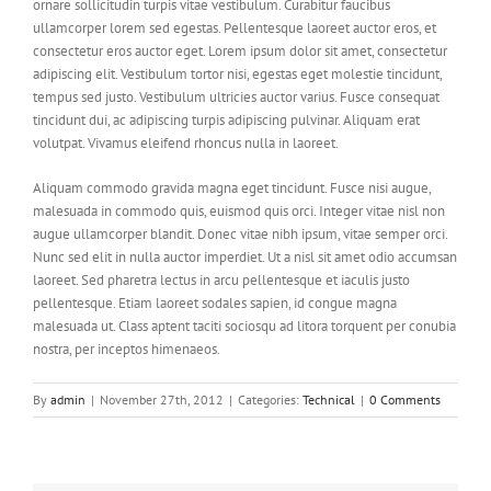
ornare sollicitudin turpis vitae vestibulum. Curabitur faucibus
ullamcorper lorem sed egestas. Pellentesque laoreet auctor eros, et
consectetur eros auctor eget. Lorem ipsum dolor sit amet, consectetur
adipiscing elit. Vestibulum tortor nisi, egestas eget molestie tincidunt,
tempus sed justo. Vestibulum ultricies auctor varius. Fusce consequat
tincidunt dui, ac adipiscing turpis adipiscing pulvinar. Aliquam erat
volutpat. Vivamus eleifend rhoncus nulla in laoreet.
Aliquam commodo gravida magna eget tincidunt. Fusce nisi augue,
malesuada in commodo quis, euismod quis orci. Integer vitae nisl non
augue ullamcorper blandit. Donec vitae nibh ipsum, vitae semper orci.
Nunc sed elit in nulla auctor imperdiet. Ut a nisl sit amet odio accumsan
laoreet. Sed pharetra lectus in arcu pellentesque et iaculis justo
pellentesque. Etiam laoreet sodales sapien, id congue magna
malesuada ut. Class aptent taciti sociosqu ad litora torquent per conubia
nostra, per inceptos himenaeos.
By
admin
|
November 27th, 2012
|
Categories:
Technical
|
0 Comments