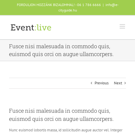
Skip
FORDULJON HOZZÁNK BIZALOMMAL! - 06 1 786 6666
|
info@e-
to
cityguide.hu
content
Fusce nisi malesuada in commodo quis,
euismod quis orci on augue ullamcorpers.
Previous
Next
Fusce nisi malesuada in commodo quis,
euismod quis orci on augue ullamcorpers.
Nunc euismod lobortis massa, id sollicitudin augue auctor vel. Integer